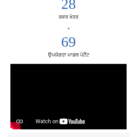
30
ਕਵਰ ਖੇਤਰ
+
74
ਉਪਯੋਗਤਾ ਮਾਡਲ ਪੇਟੈਂਟ