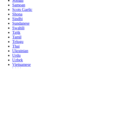
Somali
Samoan
Scots Gaelic
Shona
Sindhi
Sundanese
Swahili
Tajik
Tamil
Telugu
Thai
Ukrainian
Urdu
Uzbek
Vietnamese
Welsh
Xhosa
Yiddish
Yoruba
Zulu
Kinyarwanda
Tatar
Oriya
Turkmen
Uyghur