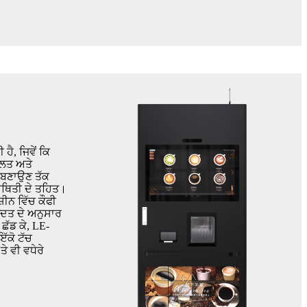
ੈ, ਜਿਵੇਂ ਕਿ
ੂਲਤ ਅਤੇ
ੀ ਬਣਾਉਣ ਤੱਕ
 ਸਥਿਤੀ ਦੇ ਤਹਿਤ।
਼ੀਨ ਵਿੱਚ ਕੌਫੀ
ਤ ਆਦਤ ਦੇ ਅਨੁਸਾਰ
 ਛੱਡ ਕੇ, LE-
ਇੱਕੋ ਟੱਚ
ੇ ਵੀ ਵਧੇਰੇ