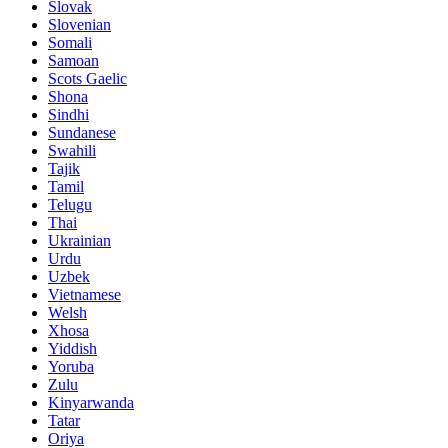
Slovak
Slovenian
Somali
Samoan
Scots Gaelic
Shona
Sindhi
Sundanese
Swahili
Tajik
Tamil
Telugu
Thai
Ukrainian
Urdu
Uzbek
Vietnamese
Welsh
Xhosa
Yiddish
Yoruba
Zulu
Kinyarwanda
Tatar
Oriya