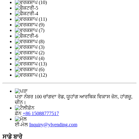
ਪਤਾ
ਨੰਬਰ 100 ਚਾਂਗਦਾ ਰੋਡ, ਯੂਹਾਂਗ ਆਰਥਿਕ ਵਿਕਾਸ ਜ਼ੋਨ, ਹਾਂਗਜ਼ੂ,
ਚੀਨ।
ਫ਼ੋਨ
+86 15088777517
ਈ-ਮੇਲ
Inquiry@ylvending.com
ਸਾਡੇ ਬਾਰੇ