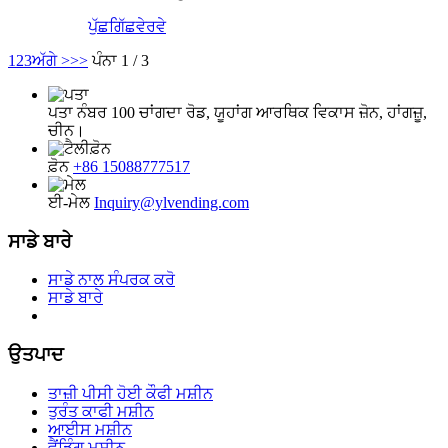
ਪੁੱਛਗਿੱਛ
ਵੇਰਵੇ
1
2
3
ਅੱਗੇ >
>>
ਪੰਨਾ 1 / 3
ਪਤਾ
ਨੰਬਰ 100 ਚਾਂਗਦਾ ਰੋਡ, ਯੂਹਾਂਗ ਆਰਥਿਕ ਵਿਕਾਸ ਜ਼ੋਨ, ਹਾਂਗਜ਼ੂ,
ਚੀਨ।
ਫ਼ੋਨ
+86 15088777517
ਈ-ਮੇਲ
Inquiry@ylvending.com
ਸਾਡੇ ਬਾਰੇ
ਸਾਡੇ ਨਾਲ ਸੰਪਰਕ ਕਰੋ
ਸਾਡੇ ਬਾਰੇ
ਉਤਪਾਦ
ਤਾਜ਼ੀ ਪੀਸੀ ਹੋਈ ਕੌਫੀ ਮਸ਼ੀਨ
ਤੁਰੰਤ ਕਾਫੀ ਮਸ਼ੀਨ
ਆਈਸ ਮਸ਼ੀਨ
ਵੈਂਡਿੰਗ ਮਸ਼ੀਨ