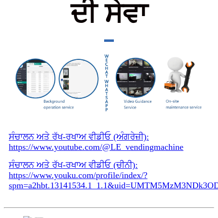
ਦੀ ਸੇਵਾ
ਸੰਚਾਲਨ ਅਤੇ ਰੱਖ-ਰਖਾਅ ਵੀਡੀਓ (ਅੰਗਰੇਜ਼ੀ):
https://www.youtube.com/@LE_vendingmachine
ਸੰਚਾਲਨ ਅਤੇ ਰੱਖ-ਰਖਾਅ ਵੀਡੀਓ (ਚੀਨੀ):
https://www.youku.com/profile/index/?
spm=a2hbt.13141534.1_1.1&uid=UMTM5MzM3NDk3O