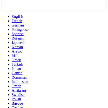
English
French
German
Portuguese
Spanish
Russian
Japanese
Korean
Arabic
Irish
Greek
Turkish
Italian
Danish
Romanian
Indonesian
Czech
Afrikaans
Swedish
Polish
Basque
Catalan