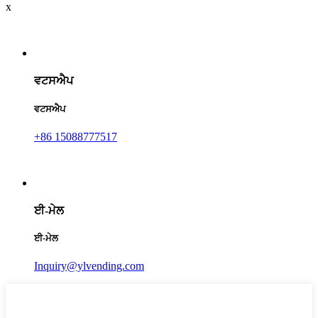
x
ਵਟਸਐਪ
ਵਟਸਐਪ
+86 15088777517
ਈ-ਮੇਲ
ਈ-ਮੇਲ
Inquiry@ylvending.com